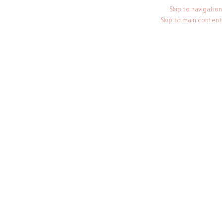
( عيناكِ كلَّ الجَمال)
Skip to navigation
Skip to main content
جيل جديد
*
ريد الإلكتروني
م إرسال رابط لتعيين كلمة مرور جديدة إلى عنوان بريدك الإلكتروني.
م استخدام بياناتك الشخصية لدعم تجربتك في هذا الموقع، ولإدارة الوصول إلى
بك، ولأغراض أخرى تم توضيحها في
سياسة الخصوصية
لدينا.
سجيل جديد
أو