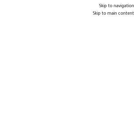
( عيناكِ كلَّ الجَمال)
Skip to navigation
من نحن
تواصل معنا
Skip to main content
لوحة حسابي
( عيناكِ كلَّ الجَمال)
تواصل معنا
0096892029064
للاستفسارات
info@moonyeyeworld.com
تسجيل الدخول / تسجيل
0
0
البند
0.00
ر.ع.
0
البند
العدسات التجميلية
العدسات الطبية
العروض المتوفرة
الأسئلة الشائعة
المدونة
اضغط للتكبير